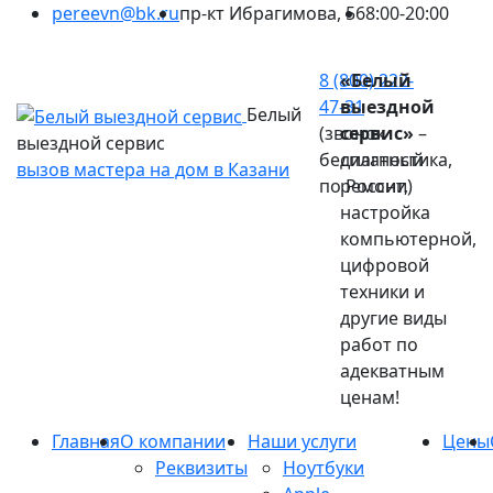
pereevn@bk.ru
пр-кт Ибрагимова, 56
8:00-20:00
Ваш город:
Казань
8 (800) 222-
«Белый
47-31
выездной
Белый
(звонок
сервис»
–
выездной сервис
бесплатный
диагностика,
вызов мастера на дом в Казани
по России)
ремонт,
настройка
компьютерной,
цифровой
техники и
другие виды
работ по
адекватным
ценам!
Главная
О компании
Наши услуги
Цены
Реквизиты
Ноутбуки