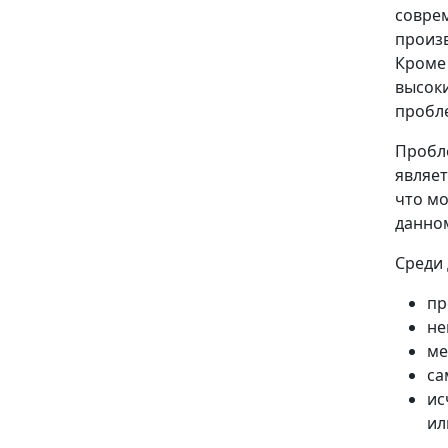
соврем
произв
Кроме 
высок
пробле
Пробл
являет
что мо
данно
Среди 
пр
не
ме
са
ис
ил