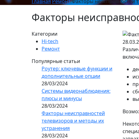
Главная
Ремонт
Факторы неисправностей т
Факторы неисправнос
Категории
Hi-tech
28.03.
Ремонт
Различ
включ
Популярные статьи
Роутер: ключевые функции и
де
дополнительные опции
ис
28/03/2024
пр
Системы видеонаблюдения:
сб
плюсы и минусы
вы
28/03/2024
Возмож
Факторы неисправностей
телевизоров и методы их
Некото
устранения
специа
28/03/2024
затрат