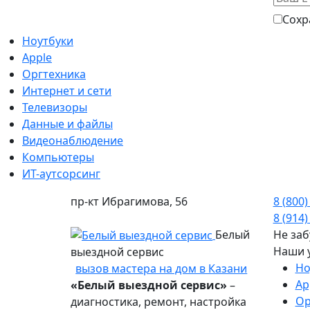
Сохр
Ноутбуки
Apple
Оргтехника
Интернет и сети
Телевизоры
Данные и файлы
Видеонаблюдение
Компьютеры
ИТ-аутсорсинг
пр-кт Ибрагимова, 56
8 (800)
8 (914)
Белый
Не заб
Наши 
выездной сервис
Но
вызов мастера на дом в Казани
Ap
«Белый выездной сервис»
–
Ор
диагностика, ремонт, настройка