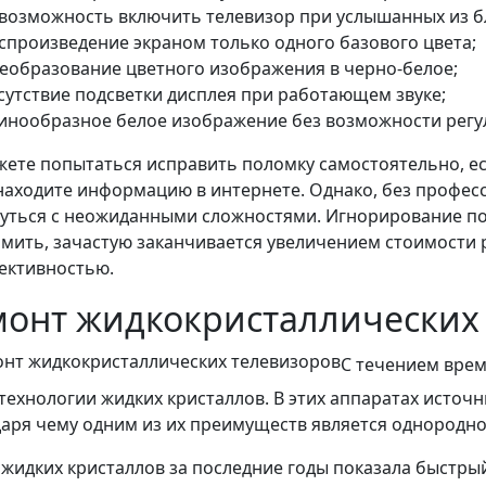
возможность включить телевизор при услышанных из б
спроизведение экраном только одного базового цвета;
еобразование цветного изображения в черно-белое;
сутствие подсветки дисплея при работающем звуке;
инообразное белое изображение без возможности регу
жете попытаться исправить поломку самостоятельно, е
находите информацию в интернете. Однако, без профе
нуться с неожиданными сложностями. Игнорирование по
мить, зачастую заканчивается увеличением стоимости 
ективностью.
монт жидкокристаллических
С течением врем
технологии жидких кристаллов. В этих аппаратах источ
аря чему одним из их преимуществ является однородн
жидких кристаллов за последние годы показала быстрый