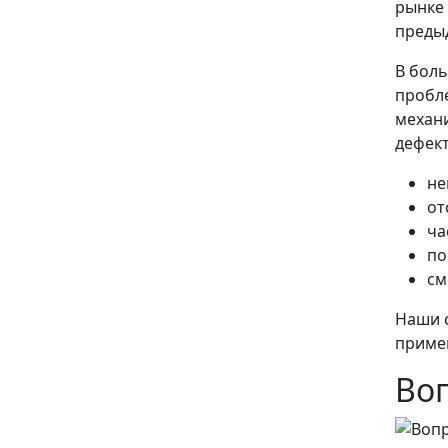
рынке 
преды
В боль
пробле
механи
дефект
не
от
ча
по
см
Наши с
примен
Во