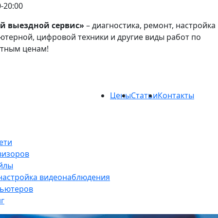
0-20:00
й выездной сервис»
– диагностика, ремонт, настройка
терной, цифровой техники и другие виды работ по
атным ценам!
Цены
Статьи
Контакты
ети
визоров
йлы
 настройка видеонаблюдения
пьютеров
нг