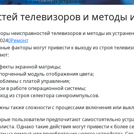
елевизоров и методы их устранения
тей телевизоров и методы 
2024
0
Ремонт
ные факторы могут привести к выходу из строя телеви
ают:
фекты экранной матрицы;
порченный модуль отображения цвета;
облемы с платой управления;
ои в работе операционной системы;
ход из строя селектора синхроимпульсов.
ны также сложности с процессами включения или выкл
рые пользователи предпочитают самостоятельно устран
листа. Однако такие действия могут привести к более
ам на ремонт или приобретение нового устройства. Сл