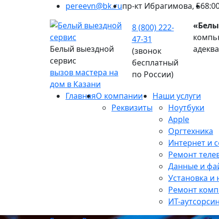
pereevn@bk.ru
пр-кт Ибрагимова, 56
8:0
«Белы
8 (800) 222-
компью
47-31
Белый выездной
адекв
(звонок
сервис
бесплатный
вызов мастера на
по России)
дом в Казани
Главная
О компании
Наши услуги
Реквизиты
Ноутбуки
Apple
Оргтехника
Интернет и с
Ремонт теле
Данные и фа
Установка и
Ремонт ком
ИТ-аутсорси