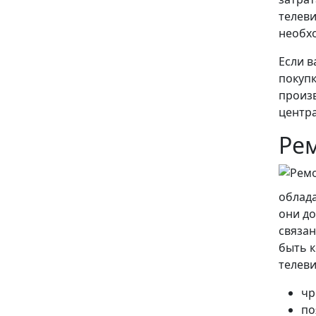
телев
необх
Если в
покупк
произв
центр
Рем
облада
они до
связан
быть к
телеви
чр
по