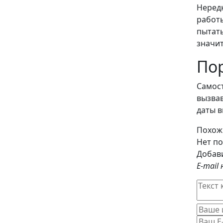
Неред
работ
пытать
значит
Пор
Самост
вызва
даты в
Похож
Нет по
Добав
E-mail