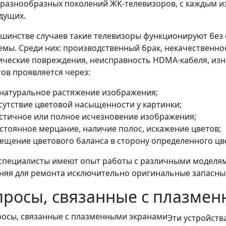
разнообразных поколений ЖК-телевизоров, с каждым из
дущих.
шинстве случаев такие телевизоры функционируют без 
мы. Среди них: производственный брак, некачественно
ческие повреждения, неисправность HDMA-кабеля, изно
ов проявляется через:
натуральное растяжение изображения;
сутствие цветовой насыщенности у картинки;
стичное или полное исчезновение изображения;
стоянное мерцание, наличие полос, искажение цветов;
ещение цветового баланса в сторону определенного цв
пециалисты имеют опыт работы с различными моделями 
яя для ремонта исключительно оригинальные запасные
просы, связанные с плазме
Эти устройств