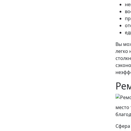
не
во
пр
от
ед
Вы мо
легко 
столк
сэконо
неэфф
Ре
место 
благод
Сфера 