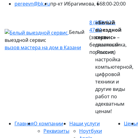
pereevn@bk.ru
пр-кт Ибрагимова, 56
8:00-20:00
Ваш город:
Казань
8 (800) 222-
«Белый
47-31
выездной
Белый
(звонок
сервис»
–
выездной сервис
бесплатный
диагностика,
вызов мастера на дом в Казани
по России)
ремонт,
настройка
компьютерной,
цифровой
техники и
другие виды
работ по
адекватным
ценам!
Главная
О компании
Наши услуги
Цены
Реквизиты
Ноутбуки