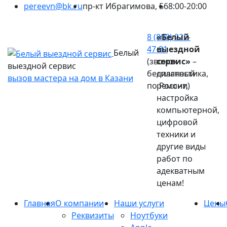
pereevn@bk.ru
пр-кт Ибрагимова, 56
8:00-20:00
Ваш город:
Казань
8 (800) 222-
«Белый
47-31
выездной
Белый
(звонок
сервис»
–
выездной сервис
бесплатный
диагностика,
вызов мастера на дом в Казани
по России)
ремонт,
настройка
компьютерной,
цифровой
техники и
другие виды
работ по
адекватным
ценам!
Главная
О компании
Наши услуги
Цены
Реквизиты
Ноутбуки